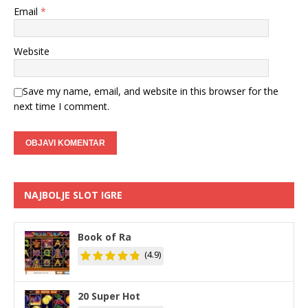
Email
*
Website
Save my name, email, and website in this browser for the
next time I comment.
NAJBOLJE SLOT IGRE
Book of Ra
(4.9)
20 Super Hot