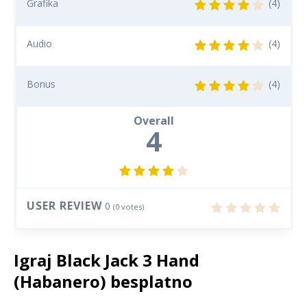
Grafika
(4)
Audio
(4)
Bonus
(4)
Overall
4
USER REVIEW
0
(
0
votes)
Igraj Black Jack 3 Hand
(Habanero) besplatno