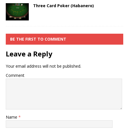
Three Card Poker (Habanero)
BE THE FIRST TO COMMENT
Leave a Reply
Your email address will not be published.
Comment
Name
*