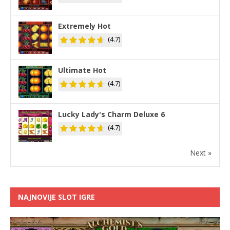
Extremely Hot
(4.7)
Ultimate Hot
(4.7)
Lucky Lady's Charm Deluxe 6
(4.7)
Next »
NAJNOVIJE SLOT IGRE