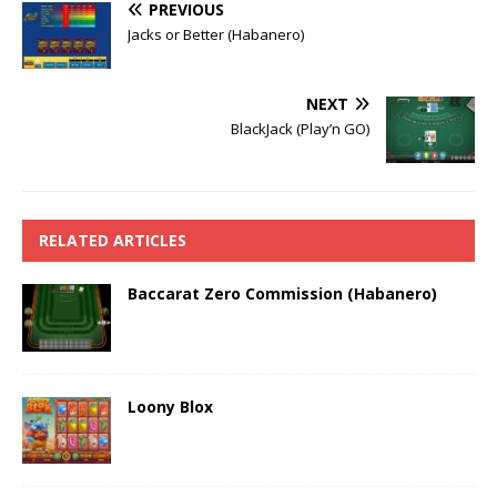
PREVIOUS
Jacks or Better (Habanero)
NEXT
BlackJack (Play’n GO)
RELATED ARTICLES
Baccarat Zero Commission (Habanero)
Loony Blox