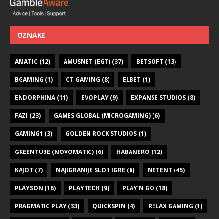
OZNAKE
AMATIC
(12)
AMUSNET (EGT)
(37)
BETSOFT
(13)
BGAMING
(1)
CT GAMING
(8)
ELBET
(1)
ENDORPHINA
(11)
EVOPLAY
(9)
EXPANSE STUDIOS
(8)
FAZI
(23)
GAMES GLOBAL (MICROGAMING)
(6)
GAMING1
(3)
GOLDEN ROCK STUDIOS
(1)
GREENTUBE (NOVOMATIC)
(6)
HABANERO
(12)
KAJOT
(7)
NAJIGRANIJE SLOT IGRE
(6)
NETENT
(45)
PLAYSON
(16)
PLAYTECH
(9)
PLAY’N GO
(18)
PRAGMATIC PLAY
(33)
QUICKSPIN
(4)
RELAX GAMING
(1)