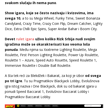
svakom slučaju ih nema puno
.
Show igara, koje se često nazivaju i kvizovima, ima
svega 10
, a to su Mega Wheel, Funky Time, Sweet Bonanza
Candyland, Crazy Time, Crazy Coin Flip, Dream Catcher, Lighty
Dice, Extra Chilli Epic Spins, Super Andar Bahar i Boom City.
Devet
rulet igara
uživo koliko Rizk Srbija nudi svojim
igračima može se okarakterisati kao veoma loša
ponuda
. Među njima su Xxxtreme Lighting Roulette, Mega
Roulette, First Person Lighting Roulette, Power Up Roulette,
Roulette 1 – Azure, Speed Auto Rouette, Speed Roulette 1,
Immersive Roulette i Double Ball Roulette.
A šta tek reći za Blekdžek i Bakarat, za koji je izbor
od svega
po tri igre
. Tu su Pragmatikov Blackjack Lobby, Evolušnova
igra istog naziva i One Blackjack, dok su od bakarat igara u
ponudi Speed Baccarat 1, Evolušnov Baccarat Lobby i
Pragmatikov Baccarat Lobby.