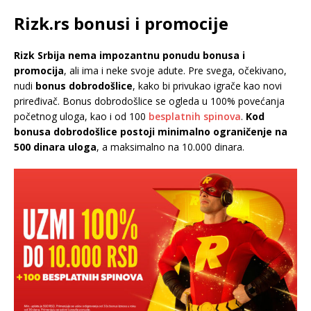
Rizk.rs bonusi i promocije
Rizk Srbija nema impozantnu ponudu bonusa i
promocija
, ali ima i neke svoje adute. Pre svega, očekivano,
nudi
bonus dobrodošlice
, kako bi privukao igrače kao novi
priređivač. Bonus dobrodošlice se ogleda u 100% povećanja
početnog uloga, kao i od 100
besplatnih spinova
.
Kod
bonusa dobrodošlice postoji minimalno ograničenje na
500 dinara uloga
, a maksimalno na 10.000 dinara.