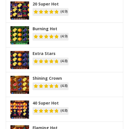
20 Super Hot
(4.9)
Burning Hot
(4.9)
Extra Stars
(4.8)
Shining Crown
(4.8)
40 Super Hot
(4.8)
Flaming Hot