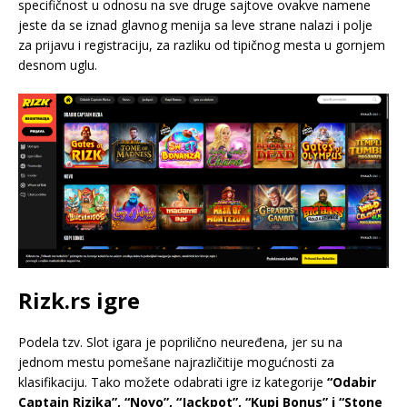
specifičnost u odnosu na sve druge sajtove ovakve namene
jeste da se iznad glavnog menija sa leve strane nalazi i polje
za prijavu i registraciju, za razliku od tipičnog mesta u gornjem
desnom uglu.
Rizk.rs igre
Podela tzv. Slot igara je poprilično neuređena, jer su na
jednom mestu pomešane najrazličitije mogućnosti za
klasifikaciju. Tako možete odabrati igre iz kategorije
“Odabir
Captain Rizika”, “Novo”, “Jackpot”, “Kupi Bonus” i “Stone