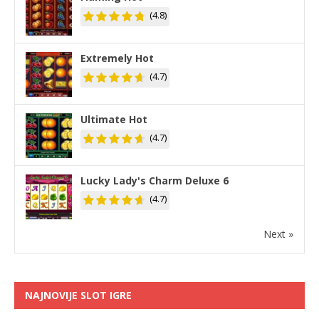
(4.8)
Extremely Hot
(4.7)
Ultimate Hot
(4.7)
Lucky Lady's Charm Deluxe 6
(4.7)
Next »
NAJNOVIJE SLOT IGRE