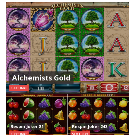
Alchemists Gold
SLOT IGRE
Respin Joker 81
Respin Joker 243
SLOT IGRE
SLOT IGRE