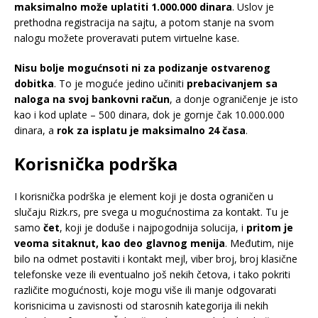
maksimalno može uplatiti 1.000.000 dinara
. Uslov je
prethodna registracija na sajtu, a potom stanje na svom
nalogu možete proveravati putem virtuelne kase.
Nisu bolje mogućnsoti ni za podizanje ostvarenog
dobitka
. To je moguće jedino učiniti
prebacivanjem sa
naloga na svoj bankovni račun
, a donje ograničenje je isto
kao i kod uplate – 500 dinara, dok je gornje čak 10.000.000
dinara, a
rok za isplatu je maksimalno 24 časa
.
Korisnička podrška
I korisnička podrška je element koji je dosta ograničen u
slučaju Rizk.rs, pre svega u mogućnostima za kontakt. Tu je
samo
čet
, koji je doduše i najpogodnija solucija, i
pritom je
veoma sitaknut, kao deo glavnog menija
. Međutim, nije
bilo na odmet postaviti i kontakt mejl, viber broj, broj klasične
telefonske veze ili eventualno još nekih četova, i tako pokriti
različite mogućnosti, koje mogu više ili manje odgovarati
korisnicima u zavisnosti od starosnih kategorija ili nekih