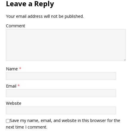
Leave a Reply
Your email address will not be published.
Comment
Name
*
Email
*
Website
Save my name, email, and website in this browser for the
next time I comment.