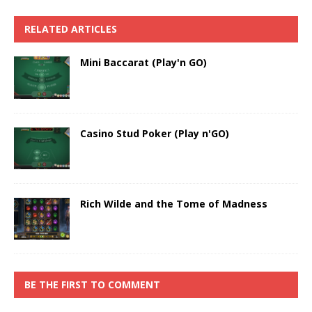
RELATED ARTICLES
Mini Baccarat (Play'n GO)
Casino Stud Poker (Play n'GO)
Rich Wilde and the Tome of Madness
BE THE FIRST TO COMMENT