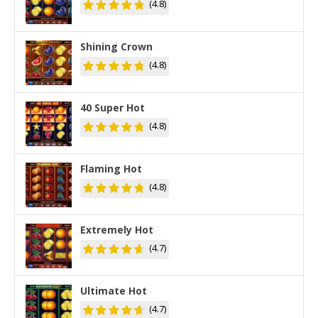
(4.8)
Shining Crown
(4.8)
40 Super Hot
(4.8)
Flaming Hot
(4.8)
Extremely Hot
(4.7)
Ultimate Hot
(4.7)