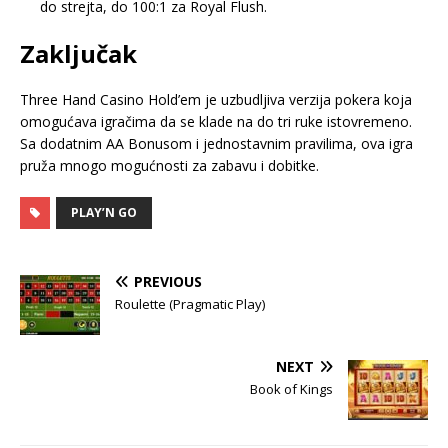
do strejta, do 100:1 za Royal Flush.
Zaključak
Three Hand Casino Hold’em je uzbudljiva verzija pokera koja
omogućava igračima da se klade na do tri ruke istovremeno.
Sa dodatnim AA Bonusom i jednostavnim pravilima, ova igra
pruža mnogo mogućnosti za zabavu i dobitke.
PLAY’N GO
PREVIOUS
Roulette (Pragmatic Play)
NEXT
Book of Kings