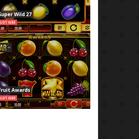
Super Wild 27
SLOT IGRE
Fruit Awards
SLOT IGRE