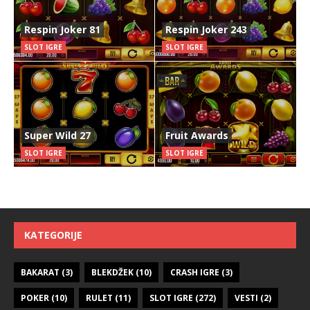
Respin Joker 81
Respin Joker 243
SLOT IGRE
SLOT IGRE
Super Wild 27
Fruit Awards
SLOT IGRE
SLOT IGRE
KATEGORIJE
BAKARAT
(3)
BLEKDŽEK
(10)
CRASH IGRE
(3)
POKER
(10)
RULET
(11)
SLOT IGRE
(272)
VESTI
(2)