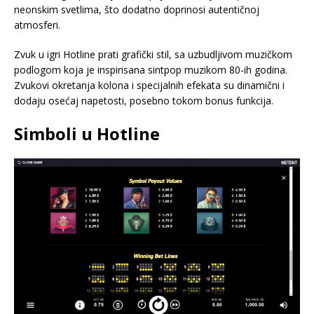
neonskim svetlima, što dodatno doprinosi autentičnoj
atmosferi.
Zvuk u igri Hotline prati grafički stil, sa uzbudljivom muzičkom
podlogom koja je inspirisana sintpop muzikom 80-ih godina.
Zvukovi okretanja kolona i specijalnih efekata su dinamični i
dodaju osećaj napetosti, posebno tokom bonus funkcija.
Simboli u Hotline