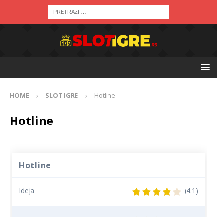
HOME
SLOT IGRE
Hotline
Hotline
Hotline
Ideja
(4.1)