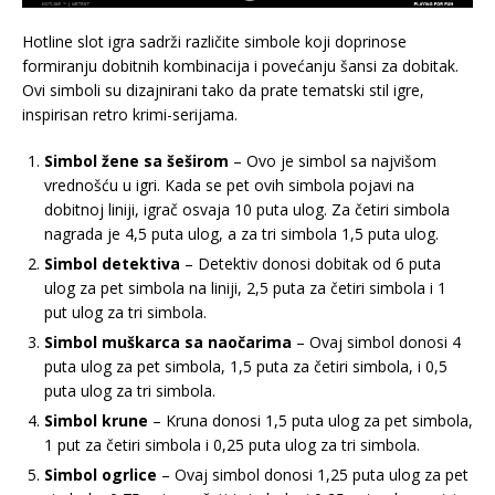
Hotline slot igra sadrži različite simbole koji doprinose
formiranju dobitnih kombinacija i povećanju šansi za dobitak.
Ovi simboli su dizajnirani tako da prate tematski stil igre,
inspirisan retro krimi-serijama.
Simbol žene sa šeširom
– Ovo je simbol sa najvišom
vrednošću u igri. Kada se pet ovih simbola pojavi na
dobitnoj liniji, igrač osvaja 10 puta ulog. Za četiri simbola
nagrada je 4,5 puta ulog, a za tri simbola 1,5 puta ulog.
Simbol detektiva
– Detektiv donosi dobitak od 6 puta
ulog za pet simbola na liniji, 2,5 puta za četiri simbola i 1
put ulog za tri simbola.
Simbol muškarca sa naočarima
– Ovaj simbol donosi 4
puta ulog za pet simbola, 1,5 puta za četiri simbola, i 0,5
puta ulog za tri simbola.
Simbol krune
– Kruna donosi 1,5 puta ulog za pet simbola,
1 put za četiri simbola i 0,25 puta ulog za tri simbola.
Simbol ogrlice
– Ovaj simbol donosi 1,25 puta ulog za pet