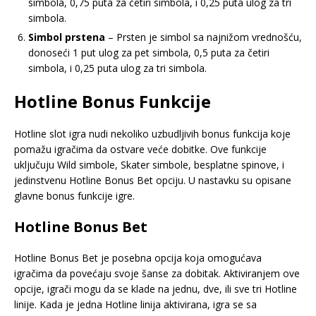
simbola, 0,75 puta za četiri simbola, i 0,25 puta ulog za tri
simbola.
Simbol prstena
– Prsten je simbol sa najnižom vrednošću,
donoseći 1 put ulog za pet simbola, 0,5 puta za četiri
simbola, i 0,25 puta ulog za tri simbola.
Hotline Bonus Funkcije
Hotline slot igra nudi nekoliko uzbudljivih bonus funkcija koje
pomažu igračima da ostvare veće dobitke. Ove funkcije
uključuju Wild simbole, Skater simbole, besplatne spinove, i
jedinstvenu Hotline Bonus Bet opciju. U nastavku su opisane
glavne bonus funkcije igre.
Hotline Bonus Bet
Hotline Bonus Bet je posebna opcija koja omogućava
igračima da povećaju svoje šanse za dobitak. Aktiviranjem ove
opcije, igrači mogu da se klade na jednu, dve, ili sve tri Hotline
linije. Kada je jedna Hotline linija aktivirana, igra se sa