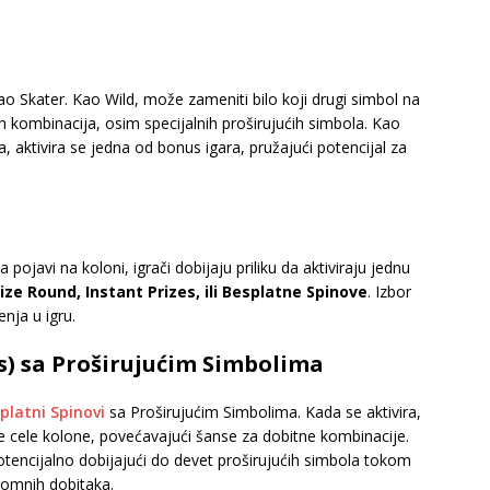
 kao Skater. Kao Wild, može zameniti bilo koji drugi simbol na
 kombinacija, osim specijalnih proširujućih simbola. Kao
la, aktivira se jedna od bonus igara, pružajući potencijal za
 pojavi na koloni, igrači dobijaju priliku da aktiviraju jednu
ize Round, Instant Prizes, ili Besplatne Spinove
. Izbor
nja u igru.
ns) sa Proširujućim Simbolima
platni Spinovi
sa Proširujućim Simbolima. Kada se aktivira,
rije cele kolone, povećavajući šanse za dobitne kombinacije.
potencijalno dobijajući do devet proširujućih simbola tokom
romnih dobitaka.