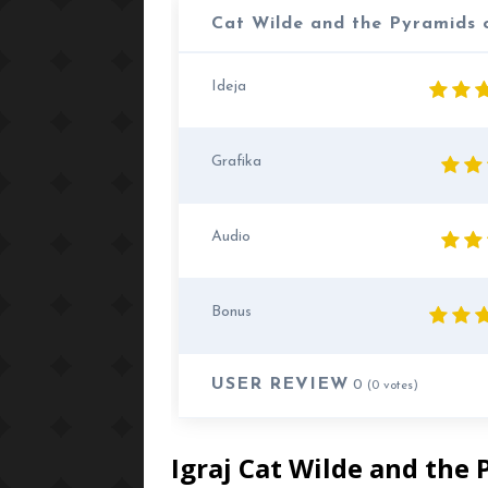
Cat Wilde and the Pyramids
Ideja
Grafika
Audio
Bonus
USER REVIEW
0
(
0
votes)
Igraj Cat Wilde and the