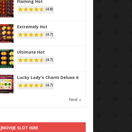
Flaming Hot
(4.8)
Extremely Hot
(4.7)
Ultimate Hot
(4.7)
Lucky Lady's Charm Deluxe 6
(4.7)
Next »
JNOVIJE SLOT IGRE