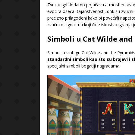
Zvuk u igri dodatno pojačava atmosferu avan
evocira osećaj tajanstvenosti, dok su zvučni 
precizno prilagođeni kako bi povećali napeto
zvučnim signalima koji čine iskustvo igranja jo
Simboli u Cat Wilde and
Simboli u slot igri Cat Wilde and the Pyrami
standardni simboli kao što su brojevi i slo
specijalni simboli bogatiji nagradama.