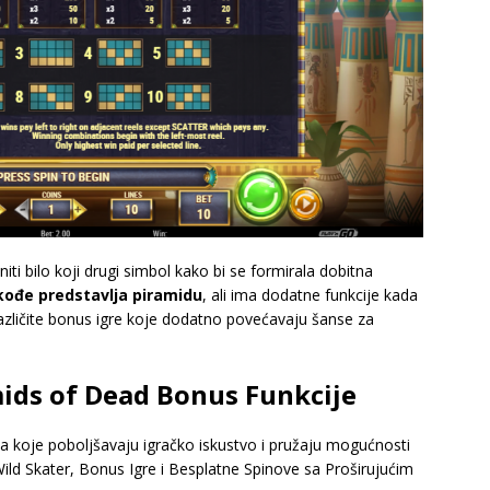
iti bilo koji drugi simbol kako bi se formirala dobitna
kođe predstavlja piramidu
, ali ima dodatne funkcije kada
 različite bonus igre koje dodatno povećavaju šanse za
ids of Dead Bonus Funkcije
ja koje poboljšavaju igračko iskustvo i pružaju mogućnosti
Wild Skater, Bonus Igre i Besplatne Spinove sa Proširujućim