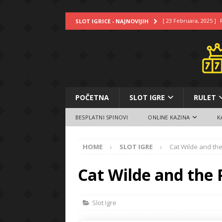
[ 23 Februara, 2025 ]
SLOT IGRICE - NAJNOVIJIH
[ 23 Februara, 2025 ]
[ 23 Februara, 2025 ]
[ 22 Februara, 2025 ]
[ 21 Februara, 2025 ]
POČETNA
SLOT IGRE
RULET
[ 21 Februara, 2025 ]
BESPLATNI SPINOVI
ONLINE KAZINA
K
[ 21 Februara, 2025 ]
[ 7 Februara, 2025 ]
U
HOME
SLOT IGRE
Cat Wilde and th
VESTI
Cat Wilde and the
[ 21 Januara, 2025 ]
81
[ 24 Februara, 2025 ]
Slot Igre