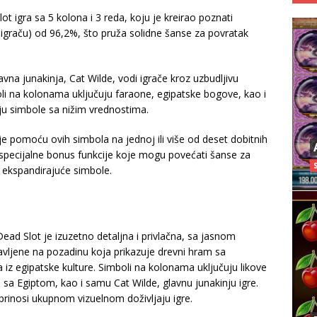
ot igra sa 5 kolona i 3 reda, koju je kreirao poznati
 igraču) od 96,2%, što pruža solidne šanse za povratak
avna junakinja, Cat Wilde, vodi igrače kroz uzbudljivu
li na kolonama uključuju faraone, egipatske bogove, kao i
jaju simbole sa nižim vrednostima.
ije pomoću ovih simbola na jednoj ili više od deset dobitnih
 i specijalne bonus funkcije koje mogu povećati šanse za
i ekspandirajuće simbole.
Dead Slot je izuzetno detaljna i privlačna, sa jasnom
tavljene na pozadinu koja prikazuje drevni hram sa
 iz egipatske kulture. Simboli na kolonama uključuju likove
sa Egiptom, kao i samu Cat Wilde, glavnu junakinju igre.
oprinosi ukupnom vizuelnom doživljaju igre.