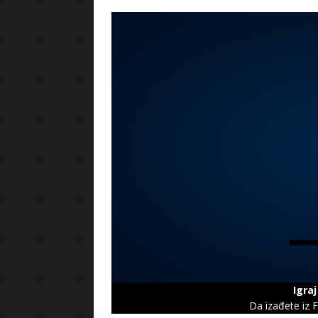
Igra
Da izađete iz F