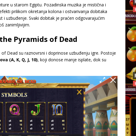
ture u starom Egiptu. Pozadinska muzika je mistična i
efekti prilikom okretanja kolona i ostvarivanja dobitaka
st i uzbuđenje. Svaki dobitak je praćen odgovarajućim
š zanimljivijim.
 the Pyramids of Dead
ds of Dead su raznovrsni i doprinose uzbuđenju igre. Postoje
va (A, K, Q, J, 10)
, koji donose manje isplate, dok su