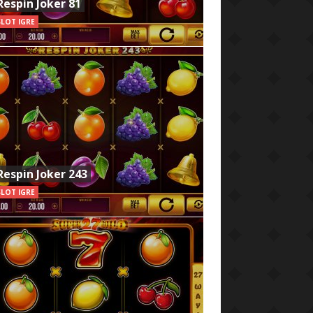
Respin Joker 81
SLOT IGRE
Respin Joker 243
SLOT IGRE