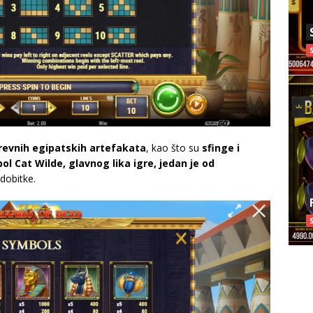
drevnih egipatskih artefakata
, kao što su
sfinge i
ol Cat Wilde, glavnog lika igre, jedan je od
dobitke.