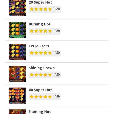
20 Super Hot
(4.9)
Burning Hot
(4.9)
Extra Stars
(4.8)
Shining Crown
(4.8)
40 Super Hot
(4.8)
Flaming Hot