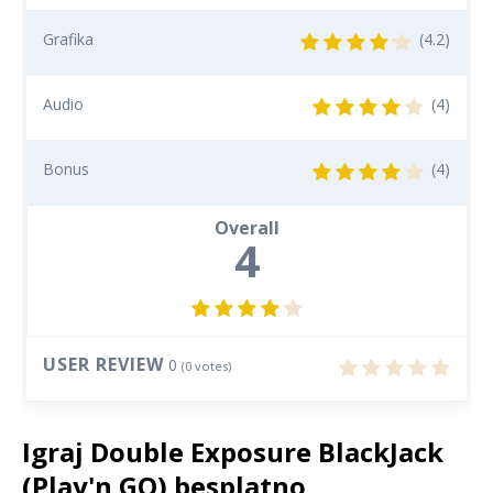
Grafika
(4.2)
Audio
(4)
Bonus
(4)
Overall
4
USER REVIEW
0
(
0
votes)
Igraj Double Exposure BlackJack
(Play'n GO) besplatno