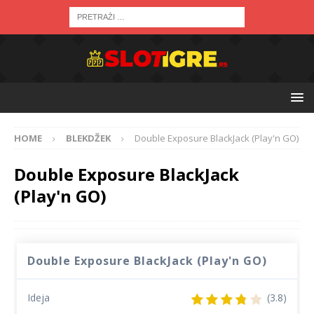
HOME
BLEKDŽEK
Double Exposure BlackJack (Play'n GO)
Double Exposure BlackJack
(Play'n GO)
Double Exposure BlackJack (Play'n GO)
Ideja
(3.8)