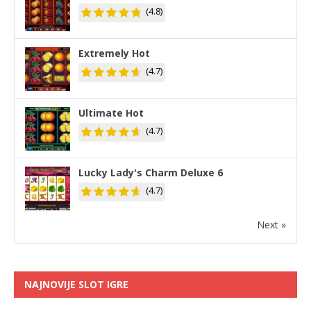
(4.8)
Extremely Hot
(4.7)
Ultimate Hot
(4.7)
Lucky Lady's Charm Deluxe 6
(4.7)
Next »
NAJNOVIJE SLOT IGRE