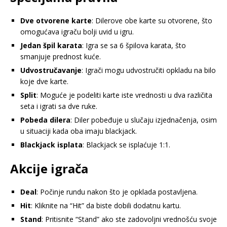
Dve otvorene karte
: Dilerove obe karte su otvorene, što
omogućava igraču bolji uvid u igru.
Jedan špil karata
: Igra se sa 6 špilova karata, što
smanjuje prednost kuće.
Udvostručavanje
: Igrači mogu udvostručiti opkladu na bilo
koje dve karte.
Split
: Moguće je podeliti karte iste vrednosti u dva različita
seta i igrati sa dve ruke.
Pobeda dilera
: Diler pobeđuje u slučaju izjednačenja, osim
u situaciji kada oba imaju blackjack.
Blackjack isplata
: Blackjack se isplaćuje 1:1.
Akcije igrača
Deal
: Počinje rundu nakon što je opklada postavljena.
Hit
: Kliknite na “Hit” da biste dobili dodatnu kartu.
Stand
: Pritisnite “Stand” ako ste zadovoljni vrednošću svoje