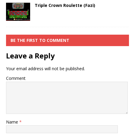
Triple Crown Roulette (Fazi)
BE THE FIRST TO COMMENT
Leave a Reply
Your email address will not be published.
Comment
Name
*