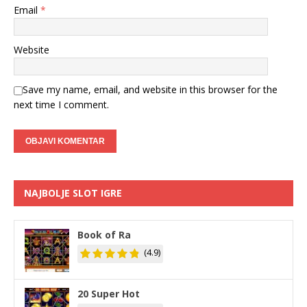
Email
*
Website
Save my name, email, and website in this browser for the
next time I comment.
NAJBOLJE SLOT IGRE
Book of Ra
(4.9)
20 Super Hot