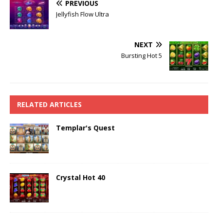
PREVIOUS
Jellyfish Flow Ultra
NEXT
Bursting Hot 5
RELATED ARTICLES
Templar's Quest
Crystal Hot 40