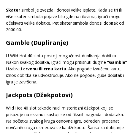
Skater
simbol je zvezda i donosi velike isplate. Kada se tri ili
više skater simbola pojave bilo gde na rilovima, igrači mogu
očekivati velike dobitke. Pet skater simbola donosi dobitak od
2000.00.
Gamble (Dupliranje)
U Wild Hot 40 slotu postoji mogućnost dupliranja dobitka.
Nakon svakog dobitka, igrači mogu pritisnuti dugme
“Gamble”
i izabrati
crvenu ili crnu kartu
. Ako pogode izvučenu kartu,
iznos dobitka se udvostručuje. Ako ne pogode, gube dobitak i
igra je završena.
Jackpots (Džekpotovi)
Wild Hot 40 slot takođe nudi misteriozni džekpot koji se
prikazuje na ekranu i sastoji se od fiksnih nagrada i dodataka.
Na početku svakog kruga osnovne igre, određeni procenat
novčanih uloga usmerava se ka džekpotu. Šansa za dobijanje