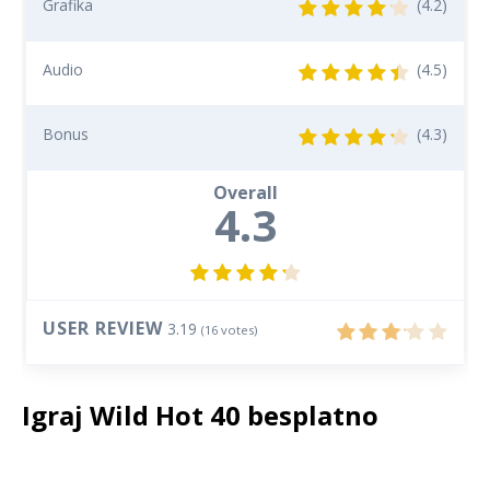
Grafika
(4.2)
Audio
(4.5)
Bonus
(4.3)
Overall
4.3
USER REVIEW
3.19
(
16
votes)
Igraj Wild Hot 40 besplatno