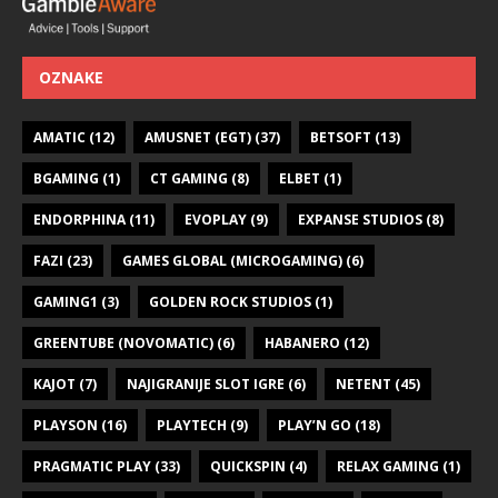
OZNAKE
AMATIC
(12)
AMUSNET (EGT)
(37)
BETSOFT
(13)
BGAMING
(1)
CT GAMING
(8)
ELBET
(1)
ENDORPHINA
(11)
EVOPLAY
(9)
EXPANSE STUDIOS
(8)
FAZI
(23)
GAMES GLOBAL (MICROGAMING)
(6)
GAMING1
(3)
GOLDEN ROCK STUDIOS
(1)
GREENTUBE (NOVOMATIC)
(6)
HABANERO
(12)
KAJOT
(7)
NAJIGRANIJE SLOT IGRE
(6)
NETENT
(45)
PLAYSON
(16)
PLAYTECH
(9)
PLAY’N GO
(18)
PRAGMATIC PLAY
(33)
QUICKSPIN
(4)
RELAX GAMING
(1)