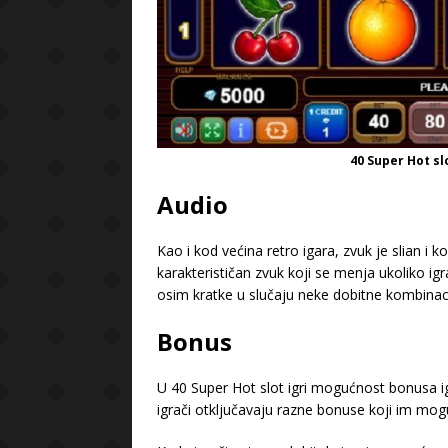
40 Super Hot sl
Audio
Kao i kod većina retro igara, zvuk je slian i k
karakterističan zvuk koji se menja ukoliko igrač
osim kratke u slučaju neke dobitne kombinaci
Bonus
U 40 Super Hot slot igri mogućnost bonusa igr
igrači otključavaju razne bonuse koji im mogu