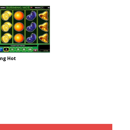
ing Hot