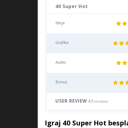
40 Super Hot
Ideja
Grafika
Audio
Bonus
USER REVIEW
4.5
(
6
votes)
Igraj 40 Super Hot besp