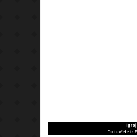
Igra
Da izađete iz F