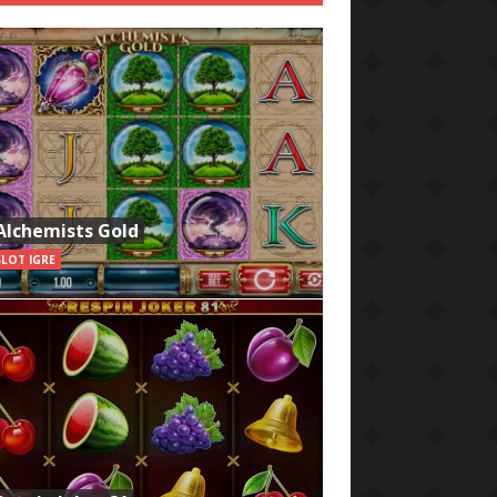
Alchemists Gold
SLOT IGRE