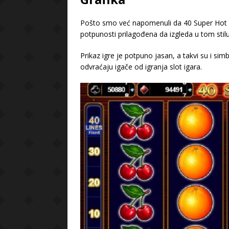
Pošto smo već napomenuli da 40 Super Hot slot
potpunosti prilagođena da izgleda u tom stilu
Prikaz igre je potpuno jasan, a takvi su i sim
odvraćaju igače od igranja slot igara.