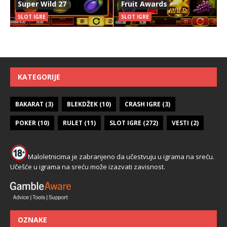
Super Wild 27
Fruit Awards
SLOT IGRE
SLOT IGRE
KATEGORIJE
BAKARAT
(3)
BLEKDŽEK
(10)
CRASH IGRE
(3)
POKER
(10)
RULET
(11)
SLOT IGRE
(272)
VESTI
(2)
Maloletnicima je zabranjeno da učestvuju u igrama na sreću.
Učešće u igrama na sreću može izazvati zavisnost.
OZNAKE