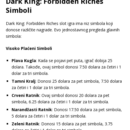
Dark King: Forbidden Riches
Simboli
Dark King: Forbidden Riches slot igra ima niz simbola koji
donose različite nagrade. Evo jednostavnog pregleda glavnih
simbola:
Visoko Plaćeni Simboli
Plava Kugla
: Kada se pojavi pet puta, igrač dobija 25
dolara. Takođe, ovaj simbol donosi 7.50 dolara za četiri i 1
dolar za tri simbola.
Tamni Kralj
: Donosi 25 dolara za pet simbola, 7.50 dolara
za četiri i 1 dolar za tri simbola.
Crveni Ratnik
: Ovaj simbol donosi 20 dolara za pet
simbola, 6.25 dolara za četiri i 1 dolar za tri simbola.
Narandžasti Ratnik
: Donosi 17.50 dolara za pet simbola,
5 dolara za četiri i 1 dolar za tri simbola.
Zeleni Ratnik
: Donosi 15 dolara za pet simbola, 3.75