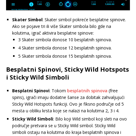
Skater Simbol
: Skater simbol pokreće besplatne spinove.
Ako se pojave tri ili više Skater simbola bilo gde na
kolutima, igrač aktivira besplatne spinove:
3 Skater simbola donose 10 besplatnih spinova.
4 Skater simbola donose 12 besplatnih spinova.
5 Skater simbola donose 15 besplatnih spinova.
Besplatni Spinovi, Sticky Wild Hotspots
i Sticky Wild Simboli
Besplatni Spinovi
: Tokom
besplatnih spinova
(free
spins), igrači imaju dodatne šanse za dobitak zahvaljujući
Sticky Wild Hotspots funkciji. Ovo je fiksno područje od 5
mesta u obliku krsta koje se nalazi na kolutima 2, 3 i 4.
Sticky Wild Simboli
: Bilo koji Wild simbol koji sleti na ovo
područje pretvara se u Sticky Wild simbol. Sticky Wild
simboli ostaju na kolutima do kraja besplatnih spinova i