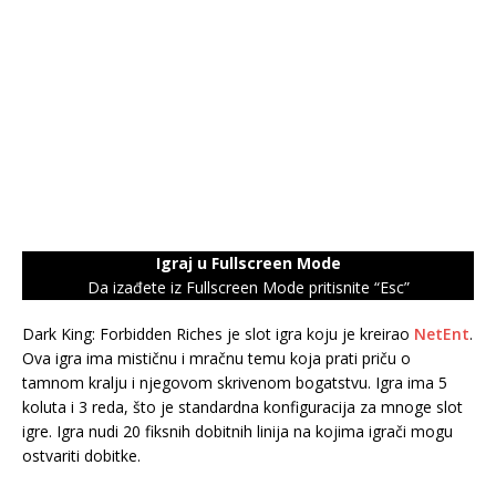
Igraj u Fullscreen Mode
Da izađete iz Fullscreen Mode pritisnite “Esc”
Dark King: Forbidden Riches je slot igra koju je kreirao
NetEnt
.
Ova igra ima mističnu i mračnu temu koja prati priču o
tamnom kralju i njegovom skrivenom bogatstvu. Igra ima 5
koluta i 3 reda, što je standardna konfiguracija za mnoge slot
igre. Igra nudi 20 fiksnih dobitnih linija na kojima igrači mogu
ostvariti dobitke.