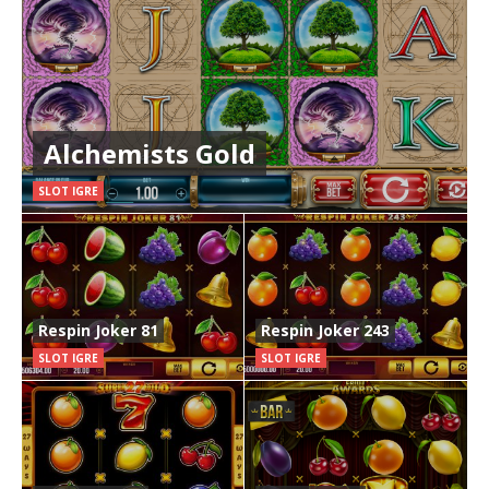
Alchemists Gold
SLOT IGRE
Respin Joker 81
Respin Joker 243
SLOT IGRE
SLOT IGRE