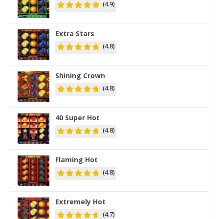
(4.9)
Extra Stars
(4.8)
Shining Crown
(4.8)
40 Super Hot
(4.8)
Flaming Hot
(4.8)
Extremely Hot
(4.7)