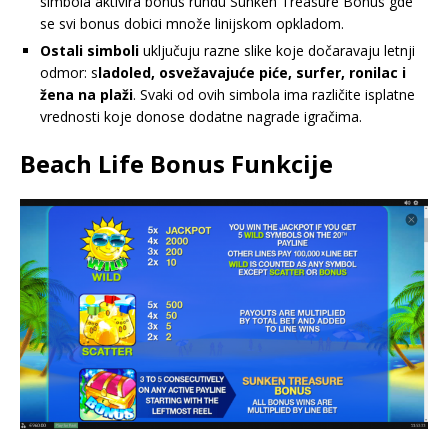
simbola aktivira bonus rundu Sunken Treasure Bonus gde
se svi bonus dobici množe linijskom opkladom.
Ostali simboli
uključuju razne slike koje dočaravaju letnji
odmor: s
ladoled, osvežavajuće piće, surfer, ronilac i
žena na plaži
. Svaki od ovih simbola ima različite isplatne
vrednosti koje donose dodatne nagrade igračima.
Beach Life Bonus Funkcije