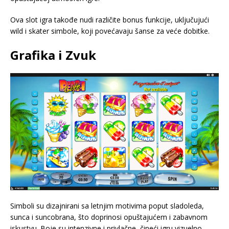
Ova slot igra takođe nudi različite bonus funkcije, uključujući
wild i skater simbole, koji povećavaju šanse za veće dobitke.
Grafika i Zvuk
Simboli su dizajnirani sa letnjim motivima poput sladoleda,
sunca i suncobrana, što doprinosi opuštajućem i zabavnom
iskustvu. Boje su intenzivne i privlačne, čineći igru vizuelno