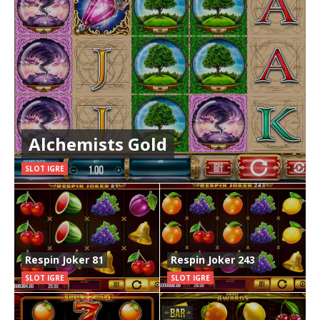
Alchemists Gold
SLOT IGRE
Respin Joker 81
Respin Joker 243
SLOT IGRE
SLOT IGRE