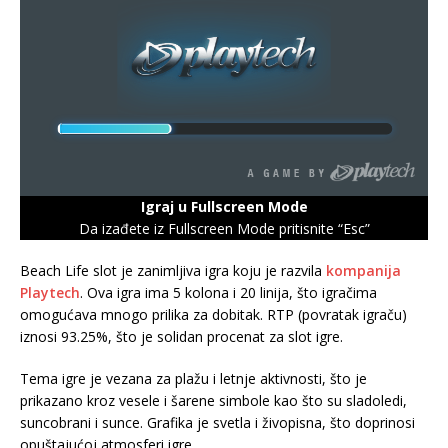
Igraj u Fullscreen Mode
Da izađete iz Fullscreen Mode pritisnite “Esc”
Beach Life slot je zanimljiva igra koju je razvila
kompanija
Playtech
. Ova igra ima 5 kolona i 20 linija, što igračima
omogućava mnogo prilika za dobitak. RTP (povratak igraču)
iznosi 93.25%, što je solidan procenat za slot igre.
Tema igre je vezana za plažu i letnje aktivnosti, što je
prikazano kroz vesele i šarene simbole kao što su sladoledi,
suncobrani i sunce. Grafika je svetla i živopisna, što doprinosi
opuštajućoj atmosferi igre.