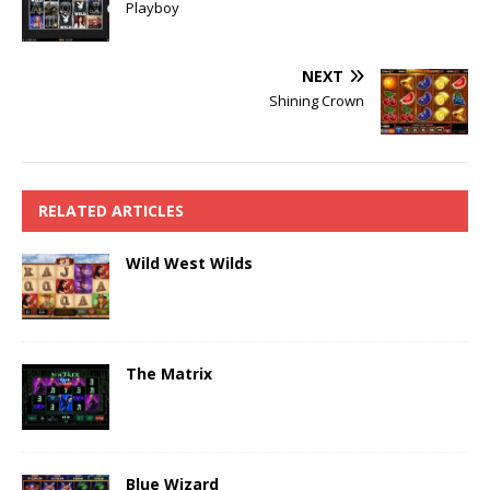
Playboy
NEXT
Shining Crown
RELATED ARTICLES
Wild West Wilds
The Matrix
Blue Wizard