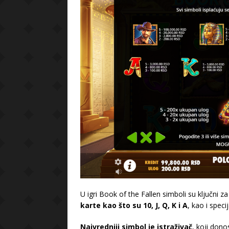
U igri Book of the Fallen simboli su ključni za 
karte kao što su 10, J, Q, K i A
, kao i spec
Najvredniji simbol je istraživač
, koji dono