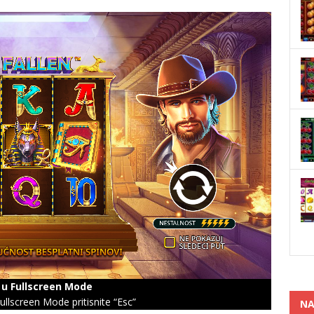
j u Fullscreen Mode
ullscreen Mode pritisnite “Esc”
NA