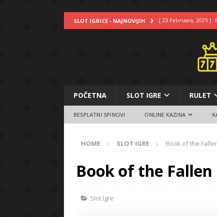
[ 23 Februara, 2025 ]
SLOT IGRICE - NAJNOVIJIH
[ 23 Februara, 2025 ]
[ 22 Februara, 2025 ]
[ 21 Februara, 2025 ]
[ 21 Februara, 2025 ]
POČETNA
SLOT IGRE
RULET
[ 21 Februara, 2025 ]
BESPLATNI SPINOVI
ONLINE KAZINA
K
[ 7 Februara, 2025 ]
U
VESTI
HOME
SLOT IGRE
Book of the Falle
[ 21 Januara, 2025 ]
81
Book of the Fallen
[ 24 Februara, 2025 ]
[ 23 Februara, 2025 ]
Slot Igre