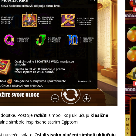
dobitke. Postoje različiti simboli koji uključuju
klasične
ijalne simbole inspirisane starim Egiptom.
si najveće isplate. Ostali
visoko plaćeni simboli uključuju