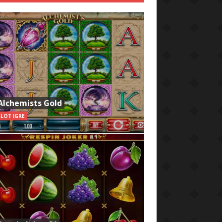
Alchemists Gold
SLOT IGRE