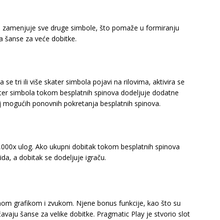
mbol zamenjuje sve druge simbole, što pomaže u formiranju
a šanse za veće dobitke.
a se tri ili više skater simbola pojavi na rilovima, aktivira se
kater simbola tokom besplatnih spinova dodeljuje dodatne
j mogućih ponovnih pokretanja besplatnih spinova.
 5,000x ulog. Ako ukupni dobitak tokom besplatnih spinova
a, a dobitak se dodeljuje igraču.
ičnom grafikom i zvukom. Njene bonus funkcije, kao što su
ećavaju šanse za velike dobitke. Pragmatic Play je stvorio slot