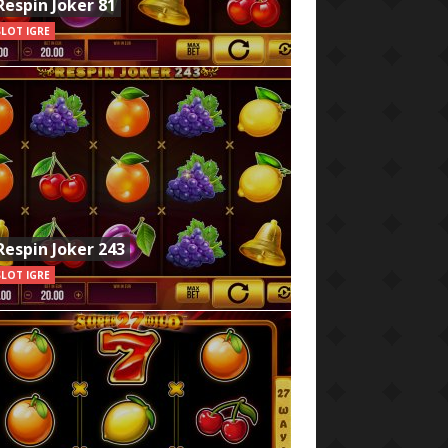
Respin Joker 81
SLOT IGRE
Respin Joker 243
SLOT IGRE