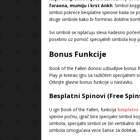
faraona, mumiju i krst Ankh
. Simbol knji
simbol pokreće besplatne spinove kada se poja
druge simbole kako bi formirao dobitne komb
Svi simboli se isplaćuju sleva nadesno počevši 
posebno uz pomoć specijalnih simbola koji p
Bonus Funkcije
Book of the Fallen donosi uzbudljive bonus f
Play je kreirao igru sa različitim specijalnim 
Otkrijte glavne bonus funkcije u nastavku.
Besplatni Spinovi (Free Spin
U igri Book of the Fallen, funkcija
besplatni 
spinovi počnu, igrač bira specijalni simbol ko
simbola, specijalni simbol se širi vertikalno da
simbola omogućava veće šanse za dobitak.