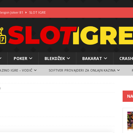
Respin Joker 243
SLOT IGRE
Super Wild 27
SLOT IGRE
Fruit Awards
SLOT IGRE
Book of Secrets Extra
SLOT IGRE
Joker 40
SLOT IGRE
POKER
BLEKDŽEK
BAKARAT
CRASH
Imperial Wild 5000
SLOT IGRE
AZINO IGRE – VODIČ
SOFTVER PROVAJDERI ZA ONLAJN KAZINA
zbudljive Nove Slot Igre za 6. Nedelju 2025: Veliki Dobici i Bonus Funkcije
n
 Burning Ways
SLOT IGRE
NA
Alchemists Gold
SLOT IGRE
Respin Joker 81
SLOT IGRE