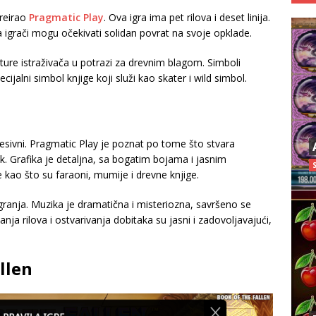
kreirao
Pragmatic Play
. Ova igra ima pet rilova i deset linija.
a igrači mogu očekivati solidan povrat na svoje opklade.
ture istraživača u potrazi za drevnim blagom. Simboli
cijalni simbol knjige koji služi kao skater i wild simbol.
resivni. Pragmatic Play je poznat po tome što stvara
tak. Grafika je detaljna, sa bogatim bojama i jasnim
 kao što su faraoni, mumije i drevne knjige.
granja. Muzika je dramatična i misteriozna, savršeno se
ja rilova i ostvarivanja dobitaka su jasni i zadovoljavajući,
llen