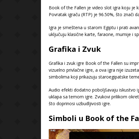
Book of the Fallen je video slot igra koju je 
Povratak igraču (RTP) je 96.50%, što znači d
Igra je smeštena u starom Egiptu i prati avan
uključuju klasične karte, faraone, mumije i spe
Grafika i Zvuk
Grafika i zvuk igre Book of the Fallen su imp
vizuelno privlačne igre, a ova igra nije izuze
simbolima koji prikazuju staroegipatske teme
Audio efekti dodatno poboljšavaju iskustvo i
uklapa sa temom igre. Zvukovi prilikom okretan
što doprinosi uzbudljivosti igre.
Simboli u Book of the Fa