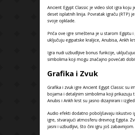
Ancient Egypt Classic je video slot igra koju 
deset isplatnih linija. Povratak igraču (RTP) 
svoje opklade.
Priča ove igre smeštena je u starom Egiptu i
uključuju egipatske kraljice, Anubisa, Ankh krs
Igra nudi uzbudljive bonus funkcije, uključuj
simbolima koji mogu značajno povećati dobi
Grafika i Zvuk
Grafika i zvuk igre Ancient Egypt Classic su i
bojama i detaljnim simbolima koji prikazuju t
Anubis i Ankh krst su jasno dizajnirani i izgle
Audio efekti dodatno poboljšavaju iskustvo 
igre, stvarajući atmosferu drevnog Egipta. Zv
jasni i uzbudljivi, što čini igru još zabavnijom.