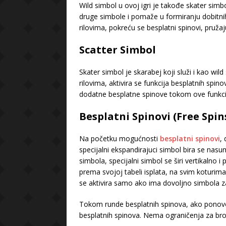
Wild simbol u ovoj igri je takođe skater sim
druge simbole i pomaže u formiranju dobitnih 
rilovima, pokreću se besplatni spinovi, pruža
Scatter Simbol
Skater simbol je skarabej koji služi i kao wild
rilovima, aktivira se funkcija besplatnih spin
dodatne besplatne spinove tokom ove funkci
Besplatni Spinovi (Free Spin
Na početku mogućnosti
besplatni spinovi
,
specijalni ekspandirajuci simbol bira se nas
simbola, specijalni simbol se širi vertikalno i
prema svojoj tabeli isplata, na svim koturima
se aktivira samo ako ima dovoljno simbola 
Tokom runde besplatnih spinova, ako ponovo p
besplatnih spinova. Nema ograničenja za bro