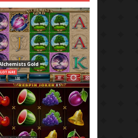
Alchemists Gold
SLOT IGRE