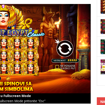
j u Fullscreen Mode
ullscreen Mode pritisnite “Esc”
NA