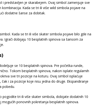
bol i predstavljen je skarabejem. Ovaj simbol zamenjuje sve
kombinacija. Kada se tri ili više wild simbola pojave na
jući dodatne šanse za dobitak.
 simbol. Kada se tri ili više skater simbola pojave bilo gde na
ova. Igrači dobijaju 10 besplatnih spinova sa šansom za
je.
s)
 dodeljuje se 10 besplatnih spinova. Pre početka runde,
umično. Tokom besplatnih spinova, nakon isplate regularnih
 pokriva sve tri pozicije na koturu. Ovaj simbol isplaćuje
, čak i za pozicije koje nisu jedna do druge. Ekspandiranje
za pobedu.
ogodite tri ili više skater simbola, dobijate dodatnih 10
j mogućih ponovnih pokretanja besplatnih spinova.