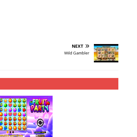
NEXT
Wild Gambler