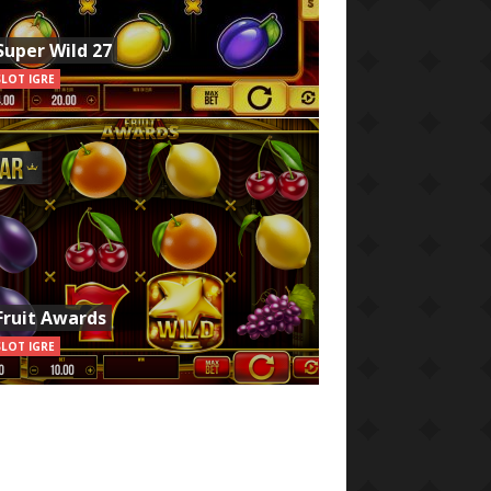
Super Wild 27
SLOT IGRE
Fruit Awards
SLOT IGRE