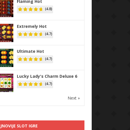
Flaming Hot
(4.8)
Extremely Hot
(4.7)
Ultimate Hot
(4.7)
Lucky Lady's Charm Deluxe 6
(4.7)
Next »
JNOVIJE SLOT IGRE