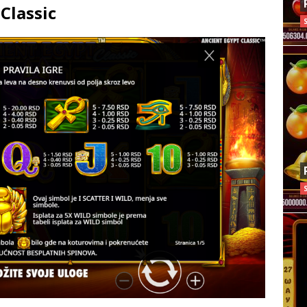
Classic