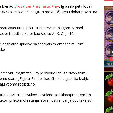
je kreirao
provajder Pragmatic Play
. Igra ima pet rilova i
je 96.47%, što znači da igrači mogu očekivati dobar povrat na
 prati avanture u potrazi za drevnim blagom. Simboli
tove i klasične karte kao što su A, K, Q, J i 10.
ući besplatne spinove sa specijalnim ekspandirajucim
tke.
mpresivni. Pragmatic Play je stvorio igru sa živopisnim
emu starog Egipta. Simboli kao što su egipatska kraljica,
daju veoma realistično.
igranja. Muzika i zvukovi savršeno se uklapaju sa temom
ukovi prilikom okretanja rilova i ostvarivanja dobitaka su