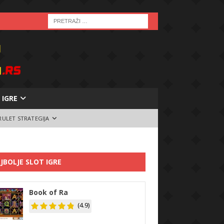
 IGRE
RULET STRATEGIJA
JBOLJE SLOT IGRE
Book of Ra
(4.9)