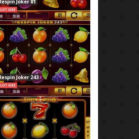
Respin Joker 81
SLOT IGRE
Respin Joker 243
SLOT IGRE