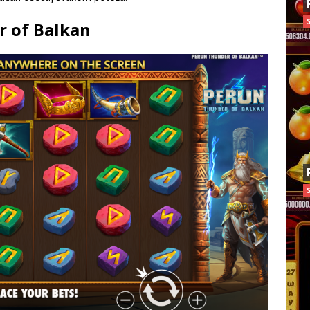
r of Balkan