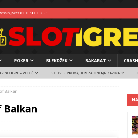
Respin Joker 243
SLOT IGRE
Super Wild 27
SLOT IGRE
Fruit Awards
SLOT IGRE
Book of Secrets Extra
SLOT IGRE
Joker 40
SLOT IGRE
POKER
BLEKDŽEK
BAKARAT
CRASH
Imperial Wild 5000
SLOT IGRE
AZINO IGRE – VODIČ
SOFTVER PROVAJDERI ZA ONLAJN KAZINA
zbudljive Nove Slot Igre za 6. Nedelju 2025: Veliki Dobici i Bonus Funkcije
of Balkan
 Burning Ways
SLOT IGRE
NA
f Balkan
Alchemists Gold
SLOT IGRE
Respin Joker 81
SLOT IGRE