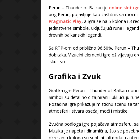
Perun – Thunder of Balkan je
online slot ig
bog Perun, pojavljuje kao zaštitnik sa moćn
Pragmatic Play
, a igra se na 5 kolona i 3 re
jedinstvene simbole, uključujući rune i lege
drevnih balkanskih legendi.
Sa RTP-om od približno 96.50%, Perun – Thun
dobitaka. Vizuelni elementi igre oživljavaju d
iskustvu.
Grafika i Zvuk
Grafika igre Perun – Thunder of Balkan donos
Simboli su detaljno dizajnirani i uključuju r
Pozadina igre prikazuje mističnu scenu sa 
atmosferi i stvara osećaj moći i mistike.
Zvučna podloga igre pojačava atmosferu, sa 
Muzika je napeta i dinamična, što se posebno
okretanju kolona su suptilni, ali dodaju aut