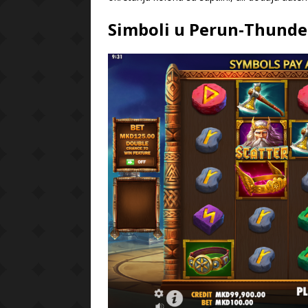
Simboli u Perun-Thunde