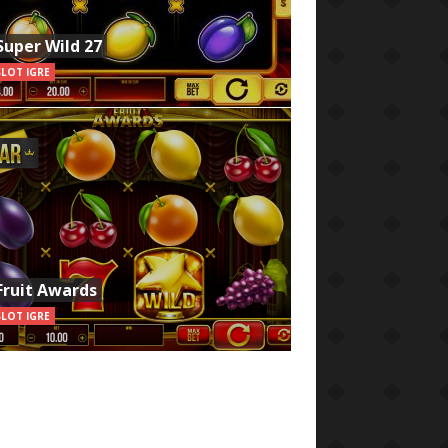
Super Wild 27
SLOT IGRE
Fruit Awards
SLOT IGRE