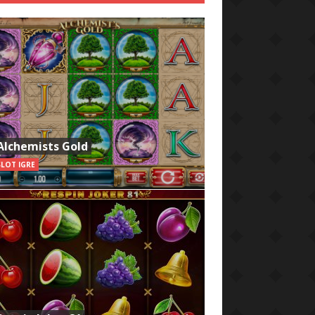
Alchemists Gold
SLOT IGRE