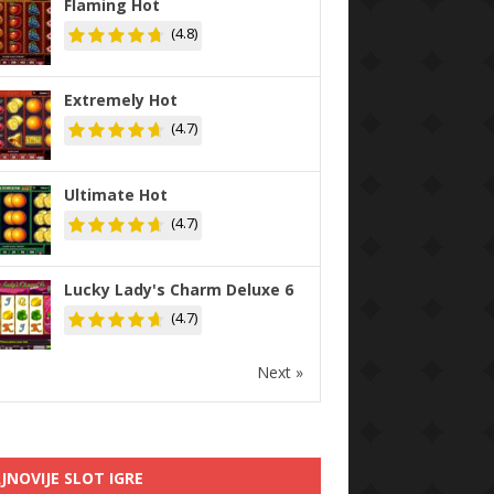
Flaming Hot
(4.8)
Extremely Hot
(4.7)
Ultimate Hot
(4.7)
Lucky Lady's Charm Deluxe 6
(4.7)
Next »
JNOVIJE SLOT IGRE