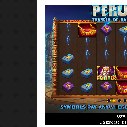
Igra
Da izađete iz F