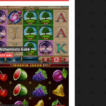
Alchemists Gold
SLOT IGRE