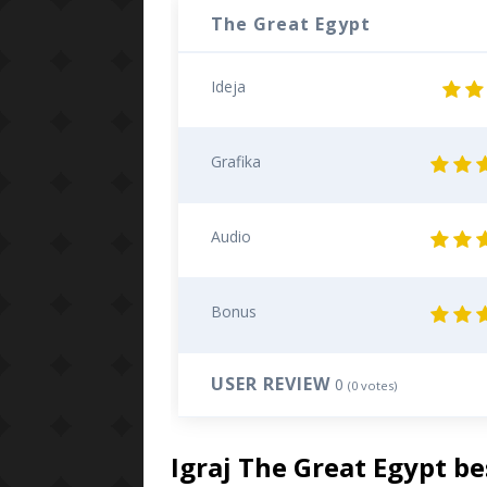
The Great Egypt
Ideja
Grafika
Audio
Bonus
USER REVIEW
0
(
0
votes)
Igraj The Great Egypt b