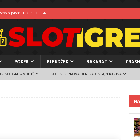
Respin Joker 81
SLOT IGRE
Respin Joker 243
SLOT IGRE
Super Wild 27
SLOT IGRE
Fruit Awards
SLOT IGRE
Book of Secrets Extra
SLOT IGRE
POKER
BLEKDŽEK
BAKARAT
CRASH
Joker 40
SLOT IGRE
AZINO IGRE – VODIČ
SOFTVER PROVAJDERI ZA ONLAJN KAZINA
Imperial Wild 5000
SLOT IGRE
zbudljive Nove Slot Igre za 6. Nedelju 2025: Veliki Dobici i Bonus Funkcije
NA
 Burning Ways
SLOT IGRE
Alchemists Gold
SLOT IGRE