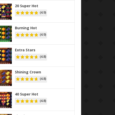
20 Super Hot
(4.9)
Burning Hot
(4.9)
Extra Stars
(4.8)
Shining Crown
(4.8)
40 Super Hot
(4.8)