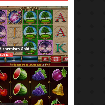
Alchemists Gold
SLOT IGRE