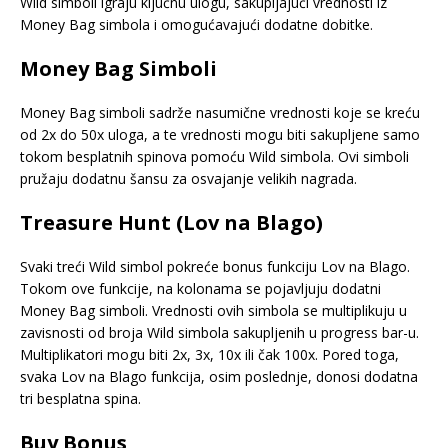
Wild simboli igraju ključnu ulogu, sakupljajući vrednosti iz
Money Bag simbola i omogućavajući dodatne dobitke.
Money Bag Simboli
Money Bag simboli sadrže nasumične vrednosti koje se kreću
od 2x do 50x uloga, a te vrednosti mogu biti sakupljene samo
tokom besplatnih spinova pomoću Wild simbola. Ovi simboli
pružaju dodatnu šansu za osvajanje velikih nagrada.
Treasure Hunt (Lov na Blago)
Svaki treći Wild simbol pokreće bonus funkciju Lov na Blago.
Tokom ove funkcije, na kolonama se pojavljuju dodatni
Money Bag simboli. Vrednosti ovih simbola se multiplikuju u
zavisnosti od broja Wild simbola sakupljenih u progress bar-u.
Multiplikatori mogu biti 2x, 3x, 10x ili čak 100x. Pored toga,
svaka Lov na Blago funkcija, osim poslednje, donosi dodatna
tri besplatna spina.
Buy Bonus