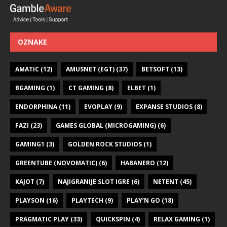
OZNAKE
AMATIC
(12)
AMUSNET (EGT)
(37)
BETSOFT
(13)
BGAMING
(1)
CT GAMING
(8)
ELBET
(1)
ENDORPHINA
(11)
EVOPLAY
(9)
EXPANSE STUDIOS
(8)
FAZI
(23)
GAMES GLOBAL (MICROGAMING)
(6)
GAMING1
(3)
GOLDEN ROCK STUDIOS
(1)
GREENTUBE (NOVOMATIC)
(6)
HABANERO
(12)
KAJOT
(7)
NAJIGRANIJE SLOT IGRE
(6)
NETENT
(45)
PLAYSON
(16)
PLAYTECH
(9)
PLAY’N GO
(18)
PRAGMATIC PLAY
(33)
QUICKSPIN
(4)
RELAX GAMING
(1)