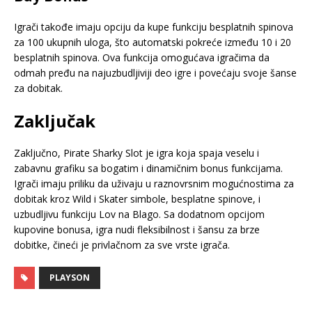
Igrači takođe imaju opciju da kupe funkciju besplatnih spinova
za 100 ukupnih uloga, što automatski pokreće između 10 i 20
besplatnih spinova. Ova funkcija omogućava igračima da
odmah pređu na najuzbudljiviji deo igre i povećaju svoje šanse
za dobitak.
Zaključak
Zaključno, Pirate Sharky Slot je igra koja spaja veselu i
zabavnu grafiku sa bogatim i dinamičnim bonus funkcijama.
Igrači imaju priliku da uživaju u raznovrsnim mogućnostima za
dobitak kroz Wild i Skater simbole, besplatne spinove, i
uzbudljivu funkciju Lov na Blago. Sa dodatnom opcijom
kupovine bonusa, igra nudi fleksibilnost i šansu za brze
dobitke, čineći je privlačnom za sve vrste igrača.
PLAYSON