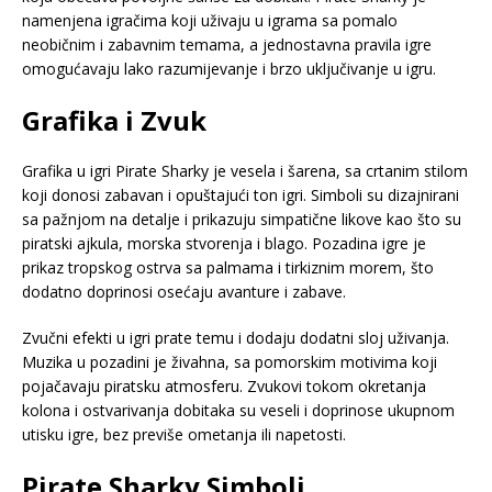
namenjena igračima koji uživaju u igrama sa pomalo
neobičnim i zabavnim temama, a jednostavna pravila igre
omogućavaju lako razumijevanje i brzo uključivanje u igru.
Grafika i Zvuk
Grafika u igri Pirate Sharky je vesela i šarena, sa crtanim stilom
koji donosi zabavan i opuštajući ton igri. Simboli su dizajnirani
sa pažnjom na detalje i prikazuju simpatične likove kao što su
piratski ajkula, morska stvorenja i blago. Pozadina igre je
prikaz tropskog ostrva sa palmama i tirkiznim morem, što
dodatno doprinosi osećaju avanture i zabave.
Zvučni efekti u igri prate temu i dodaju dodatni sloj uživanja.
Muzika u pozadini je živahna, sa pomorskim motivima koji
pojačavaju piratsku atmosferu. Zvukovi tokom okretanja
kolona i ostvarivanja dobitaka su veseli i doprinose ukupnom
utisku igre, bez previše ometanja ili napetosti.
Pirate Sharky Simboli