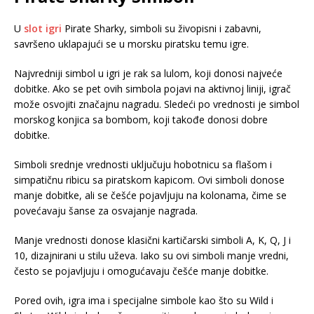
U
slot igri
Pirate Sharky, simboli su živopisni i zabavni,
savršeno uklapajući se u morsku piratsku temu igre.
Najvredniji simbol u igri je rak sa lulom, koji donosi najveće
dobitke. Ako se pet ovih simbola pojavi na aktivnoj liniji, igrač
može osvojiti značajnu nagradu. Sledeći po vrednosti je simbol
morskog konjica sa bombom, koji takođe donosi dobre
dobitke.
Simboli srednje vrednosti uključuju hobotnicu sa flašom i
simpatičnu ribicu sa piratskom kapicom. Ovi simboli donose
manje dobitke, ali se češće pojavljuju na kolonama, čime se
povećavaju šanse za osvajanje nagrada.
Manje vrednosti donose klasični kartičarski simboli A, K, Q, J i
10, dizajnirani u stilu uževa. Iako su ovi simboli manje vredni,
često se pojavljuju i omogućavaju češće manje dobitke.
Pored ovih, igra ima i specijalne simbole kao što su Wild i