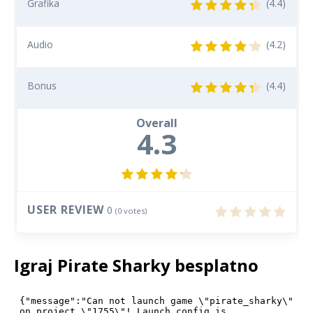
Grafika
(4.4)
Audio
(4.2)
Bonus
(4.4)
Overall
4.3
USER REVIEW
0
(
0
votes)
Igraj Pirate Sharky besplatno