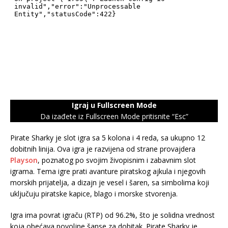
Igraj u Fullscreen Mode
Da izađete iz Fullscreen Mode pritisnite “Esc”
Pirate Sharky je slot igra sa 5 kolona i 4 reda, sa ukupno 12
dobitnih linija. Ova igra je razvijena od strane provajdera
Playson
, poznatog po svojim živopisnim i zabavnim slot
igrama. Tema igre prati avanture piratskog ajkula i njegovih
morskih prijatelja, a dizajn je vesel i šaren, sa simbolima koji
uključuju piratske kapice, blago i morske stvorenja.
Igra ima povrat igraču (RTP) od 96.2%, što je solidna vrednost
koja obećava povoljne šanse za dobitak. Pirate Sharky je