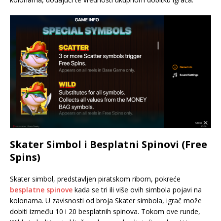
Skater Simbol i Besplatni Spinovi (Free
Spins)
Skater simbol, predstavljen piratskom ribom, pokreće
besplatne spinove
kada se tri ili više ovih simbola pojavi na
kolonama. U zavisnosti od broja Skater simbola, igrač može
dobiti između 10 i 20 besplatnih spinova. Tokom ove runde,