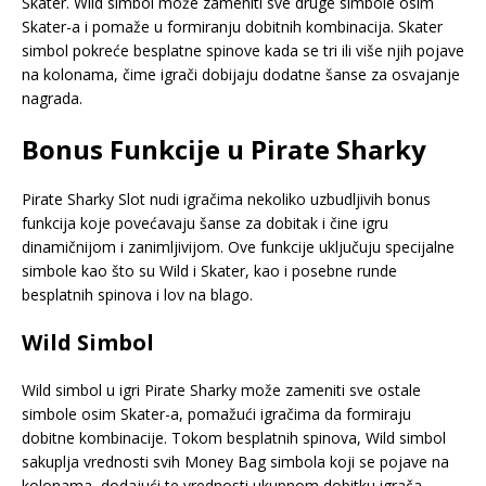
Skater. Wild simbol može zameniti sve druge simbole osim
Skater-a i pomaže u formiranju dobitnih kombinacija. Skater
simbol pokreće besplatne spinove kada se tri ili više njih pojave
na kolonama, čime igrači dobijaju dodatne šanse za osvajanje
nagrada.
Bonus Funkcije u Pirate Sharky
Pirate Sharky Slot nudi igračima nekoliko uzbudljivih bonus
funkcija koje povećavaju šanse za dobitak i čine igru
dinamičnijom i zanimljivijom. Ove funkcije uključuju specijalne
simbole kao što su Wild i Skater, kao i posebne runde
besplatnih spinova i lov na blago.
Wild Simbol
Wild simbol u igri Pirate Sharky može zameniti sve ostale
simbole osim Skater-a, pomažući igračima da formiraju
dobitne kombinacije. Tokom besplatnih spinova, Wild simbol
sakuplja vrednosti svih Money Bag simbola koji se pojave na
kolonama, dodajući te vrednosti ukupnom dobitku igrača.