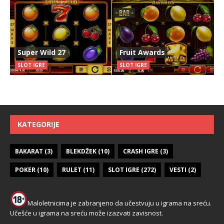
Super Wild 27
Fruit Awards
SLOT IGRE
SLOT IGRE
KATEGORIJE
BAKARAT
(3)
BLEKDŽEK
(10)
CRASH IGRE
(3)
POKER
(10)
RULET
(11)
SLOT IGRE
(272)
VESTI
(2)
Maloletnicima je zabranjeno da učestvuju u igrama na sreću.
Učešće u igrama na sreću može izazvati zavisnost.