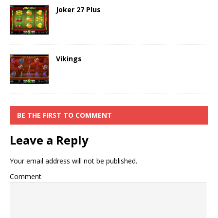
Joker 27 Plus
Vikings
BE THE FIRST TO COMMENT
Leave a Reply
Your email address will not be published.
Comment