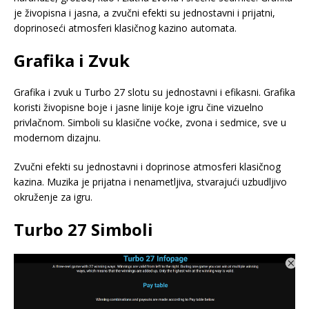
je živopisna i jasna, a zvučni efekti su jednostavni i prijatni,
doprinoseći atmosferi klasičnog kazino automata.
Grafika i Zvuk
Grafika i zvuk u Turbo 27 slotu su jednostavni i efikasni. Grafika
koristi živopisne boje i jasne linije koje igru čine vizuelno
privlačnom. Simboli su klasične voćke, zvona i sedmice, sve u
modernom dizajnu.
Zvučni efekti su jednostavni i doprinose atmosferi klasičnog
kazina. Muzika je prijatna i nenametljiva, stvarajući uzbudljivo
okruženje za igru.
Turbo 27 Simboli