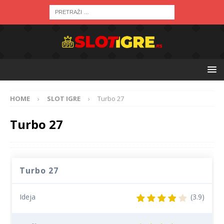
HOME
SLOT IGRE
Turbo 27
Turbo 27
Turbo 27
Ideja
(3.9)