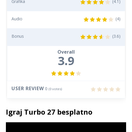
Grafika
(4.1)
Audio
(4)
Bonus
(3.6)
Overall
3.9
USER REVIEW
0
(
0
votes)
Igraj Turbo 27 besplatno