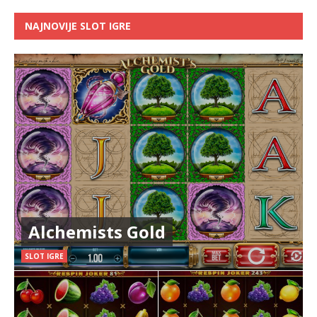
NAJNOVIJE SLOT IGRE
Alchemists Gold
SLOT IGRE