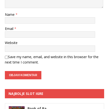
Name
*
Email
*
Website
Save my name, email, and website in this browser for the
next time I comment.
NAJBOLJE SLOT IGRE
Book of Ra