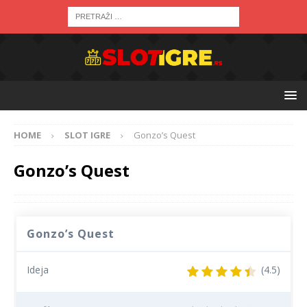
HOME
SLOT IGRE
Gonzo’s Quest
Gonzo’s Quest
Gonzo’s Quest
Ideja
(4.5)